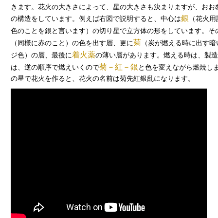
きます。花火の大きさによって、星の大きさも決まりますが、おお
銀
の構造をしています。例えば右図で説明すると、中心は
（花火用
色のことを銀と言います）の切り星で立方体の形をしています。そ
菊
（同様に赤のこと）の色を出す層、更に
（炭が燃える時に出す暗
着火薬
ジ色）の層、最後に
の薄い層があります。燃える時は、製
菊－紅－銀
は、逆の順序で燃えいくので
と色を変えながら燃焼しま
の星で花火を作ると、花火の名前は菊先紅銀乱になります。