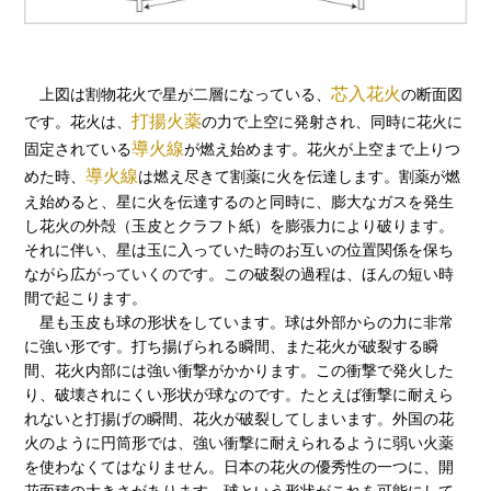
芯入花火
上図は割物花火で星が二層になっている、
の断面図
打揚火薬
です。花火は、
の力で上空に発射され、同時に花火に
導火線
固定されている
が燃え始めます。花火が上空まで上りつ
導火線
めた時、
は燃え尽きて割薬に火を伝達します。割薬が燃
え始めると、星に火を伝達するのと同時に、膨大なガスを発生
し花火の外殻（玉皮とクラフト紙）を膨張力により破ります。
それに伴い、星は玉に入っていた時のお互いの位置関係を保ち
ながら広がっていくのです。この破裂の過程は、ほんの短い時
間で起こります。
星も玉皮も球の形状をしています。球は外部からの力に非常
に強い形です。打ち揚げられる瞬間、また花火が破裂する瞬
間、花火内部には強い衝撃がかかります。この衝撃で発火した
り、破壊されにくい形状が球なのです。たとえば衝撃に耐えら
れないと打揚げの瞬間、花火が破裂してしまいます。外国の花
火のように円筒形では、強い衝撃に耐えられるように弱い火薬
を使わなくてはなりません。日本の花火の優秀性の一つに、開