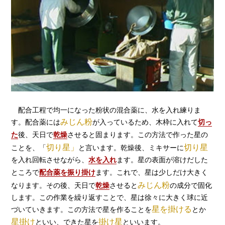
配合工程で均一になった粉状の混合薬に、水を入れ練りま
みじん粉
す。配合薬には
が入っているため、木枠に入れて
切っ
た
後、天日で
乾燥
させると固まります。この方法で作った星の
切り星」
切り星
ことを、「
と言います。乾燥後、ミキサーに
を入れ回転させながら、
水を入れ
ます。星の表面が溶けだした
ところで
配合薬を振り掛け
ます。これで、星は少しだけ大きく
みじん粉
なります。その後、天日で
乾燥
させると
の成分で固化
します。この作業を繰り返すことで、星は徐々に大きく球に近
星を掛ける
づいていきます。この方法で星を作ることを
とか
星掛け
掛け星
といい、できた星を
といいます。