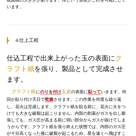
花面積の大きさがあります。球という形状がこれを可能にして
います。
4.仕上工程
仕込工程で出来上がった玉の表面に
ク
ラフト紙
を張り、製品として完成させ
ます。
クラフト紙
玉皮
に
のりを付け
の表面に
貼って
いきます。何
回か貼り付け天日で
乾燥
させます。この作業を何度も繰り返
し、花火は完成します。クラフト紙を貼る前に、花火に火をつ
けても大きな破裂は起こりません。内部の割薬がガスを出し膨
張しても、ガス圧が高まる前に弱い部分からガスが抜けてしま
うからです。クラフト紙を張り終えた状態では、内部のガス圧
が十分高くなった後に破裂が起こるため、星を遠くへ飛ばすこ