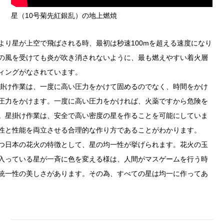
星（10号菊先紅銀乱）の地上燃焼
り星が上空で飛ばされる時、最初は秒速100mを超える速度になり
の風を受けても炎が吹き消されないように、最も燃えやすい着火層
ィングがなされています。
け作業は、一度に高い圧力をかけて固めるのでなく、時間をかけ
圧力をかけます。一度に高い圧力をかければ、火薬ですから危険を
。星掛け作業は、安全で高い密度の星を作ることを可能にしていま
性と性能を両立させる合理的な作り方であることがわかります。
日本の花火の特徴として、星の均一性が挙げられます。花火の玉
入っている星が一斉に色を変える様は、人間がマスゲームを行う時
統一性の美しさがあります。その為、すべての星は均一に作ってあ