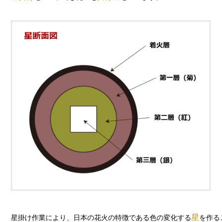
星
星掛け作業により、日本の花火の特徴である色の変化する
を作る