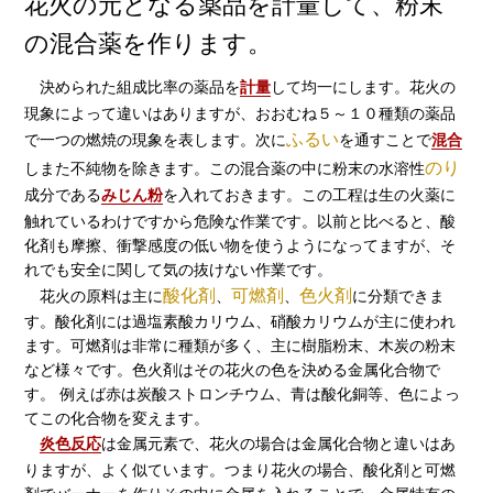
花火の元となる薬品を計量して、粉末
の混合薬を作ります。
決められた組成比率の薬品を
計量
して均一にします。花火の
現象によって違いはありますが、おおむね５～１０種類の薬品
ふるい
で一つの燃焼の現象を表します。次に
を通すことで
混合
のり
しまた不純物を除きます。この混合薬の中に粉末の水溶性
成分である
みじん粉
を入れておきます。この工程は生の火薬に
触れているわけですから危険な作業です。以前と比べると、酸
化剤も摩擦、衝撃感度の低い物を使うようになってますが、そ
れでも安全に関して気の抜けない作業です。
酸化剤
可燃剤
色火剤
花火の原料は主に
、
、
に分類できま
す。酸化剤には過塩素酸カリウム、硝酸カリウムが主に使われ
ます。可燃剤は非常に種類が多く、主に樹脂粉末、木炭の粉末
など様々です。色火剤はその花火の色を決める金属化合物で
す。 例えば赤は炭酸ストロンチウム、青は酸化銅等、色によっ
てこの化合物を変えます。
炎色反応
は金属元素で、花火の場合は金属化合物と違いはあ
りますが、よく似ています。つまり花火の場合、酸化剤と可燃