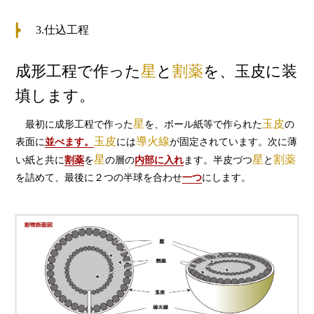
3.仕込工程
成形工程で作った
星
と
割薬
を、玉皮に装
填します。
星
玉皮
最初に成形工程で作った
を、ボール紙等で作られた
の
玉皮
導火線
表面に
並べます。
には
が固定されています。次に薄
星
星
割薬
い紙と共に
割薬
を
の層の
内部に入れ
ます。半皮づつ
と
を詰めて、最後に２つの半球を合わせ
一つ
にします。