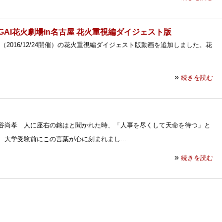
OGAI花火劇場in名古屋 花火重視編ダイジェスト版
古屋（2016/12/24開催）の花火重視編ダイジェスト版動画を追加しました。花
»
続きを読む
谷尚孝 人に座右の銘はと聞かれた時、「人事を尽くして天命を待つ」と
、大学受験前にこの言葉が心に刻まれまし…
»
続きを読む