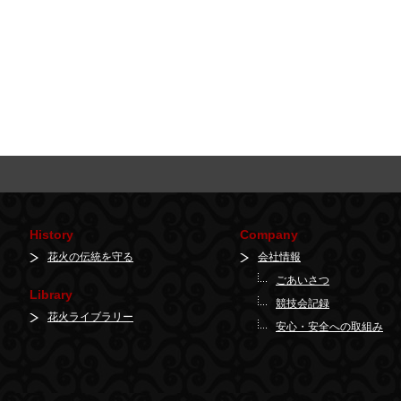
History
Company
花火の伝統を守る
会社情報
ごあいさつ
Library
競技会記録
花火ライブラリー
安心・安全への取組み