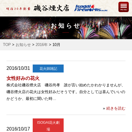
お知らせ
TOP
>
お知らせ
>
2016年
>
10月
2016/10/31
花火師雑記
女性好みの花火
株式会社磯谷煙火店 磯谷尚孝 誰が言い始めたかわかりませんが、
磯谷煙火店の花火は女性好みだそうです。自分としては喜んでいいの
かどうか、最初に聞いた時…
»
続きを読む
ISOGAI花火劇
2016/10/17
場