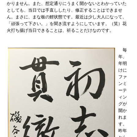
かりません。また、想定通りにうまく開かないとわかっていた
としても、当日では手直ししたり、修正することはできませ
ん。まさに、まな板の鯉状態です。最近は少し大人になって、
「頑張って下さい。」を聞き流すようにしています。（笑）花
火打ち揚げ当日できることは、祈ることだけなのです。
毎
年、
年明
けに
ファ
ンミ
ーテ
ィン
グが
開か
れま
す。
昨年