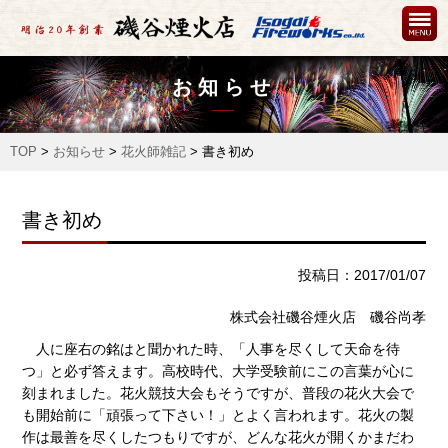
お知らせ
TOP
>
お知らせ
>
花火師雑記
>
書き初め
書き初め
投稿日：2017/01/07
株式会社磯谷煙火店 磯谷尚孝
人に座右の銘はと聞かれた時、「人事を尽くして天命を待
つ」と必ず答えます。高校時代、大学受験前にこの言葉が心に
刻まれました。花火競技大会もそうですが、普段の花火大会で
も開始前に「頑張って下さい！」とよく言われます。花火の製
作は最善を尽くしたつもりですが、どんな花火が開くかまだわ