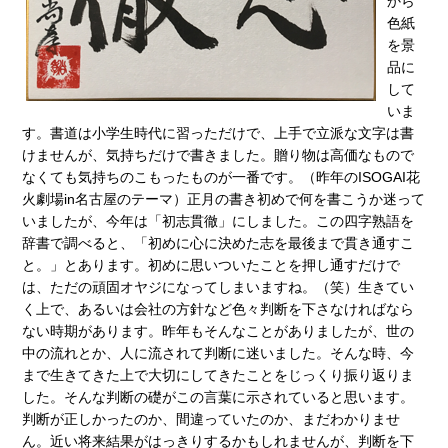
から
色紙
を景
品に
して
いま
す。書道は小学生時代に習っただけで、上手で立派な文字は書
けませんが、気持ちだけで書きました。贈り物は高価なもので
なくても気持ちのこもったものが一番です。（昨年のISOGAI花
火劇場in名古屋のテーマ）正月の書き初めで何を書こうか迷って
いましたが、今年は「初志貫徹」にしました。この四字熟語を
辞書で調べると、「初めに心に決めた志を最後まで貫き通すこ
と。」とあります。初めに思いついたことを押し通すだけで
は、ただの頑固オヤジになってしまいますね。（笑）生きてい
く上で、あるいは会社の方針など色々判断を下さなければなら
ない時期があります。昨年もそんなことがありましたが、世の
中の流れとか、人に流されて判断に迷いました。そんな時、今
まで生きてきた上で大切にしてきたことをじっくり振り返りま
した。そんな判断の礎がこの言葉に示されていると思います。
判断が正しかったのか、間違っていたのか、まだわかりませ
ん。近い将来結果がはっきりするかもしれませんが、判断を下