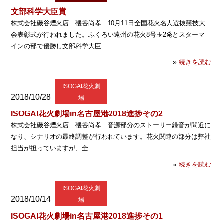
文部科学大臣賞
株式会社磯谷煙火店 磯谷尚孝 10月11日全国花火名人選抜競技大
会表彰式が行われました。ふくろい遠州の花火8号玉2発とスターマ
インの部で優勝し文部科学大臣…
»
続きを読む
ISOGAI花火劇
2018/10/28
場
ISOGAI花火劇場in名古屋港2018進捗その2
株式会社磯谷煙火店 磯谷尚孝 音源部分のストーリー録音が間近に
なり、シナリオの最終調整が行われています。花火関連の部分は弊社
担当が担っていますが、全…
»
続きを読む
ISOGAI花火劇
2018/10/14
場
ISOGAI花火劇場in名古屋港2018進捗その1