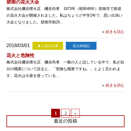
碧南の花火大会
株式会社磯谷煙火店 磯谷尚孝 1973年（昭和48年）碧南市で新規
の花火大会が開催されました。私はちょうど中学2年で、思い出深い
大会となりました。碧南市制25…
»
続きを読む
2018/03/01
★人気の記事
花火師雑記
花火と危険性
株式会社磯谷煙火店 磯谷尚孝 一般の人と話している中で、私が自
分の職業について語ると、「危険な職業ですね。」とよく言われま
す。花火は火薬を使っている…
»
続きを読む
1
2
»
最近の投稿