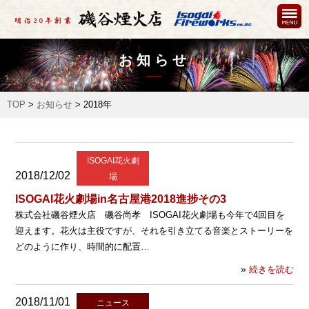
お知らせ
TOP
>
お知らせ
>
2018年
ISOGAI花火劇
2018/12/02
場
ISOGAI花火劇場in名古屋港2018進捗その3
株式会社磯谷煙火店 磯谷尚孝 ISOGAI花火劇場も今年で4回目を
迎えます。花火は主役ですが、それを引き立てる音楽とストーリーを
どのように作り、時間的に配置…
»
続きを読む
2018/11/01
ニュース