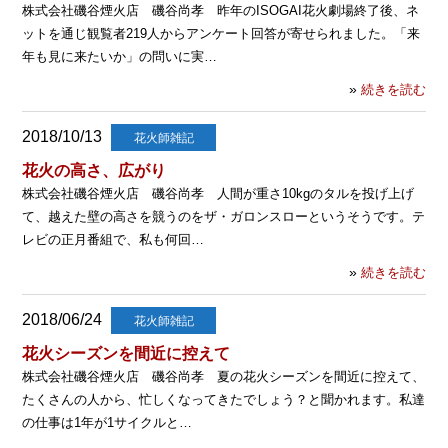
株式会社磯谷煙火店 磯谷尚孝 昨年のISOGAI花火劇場終了後、ネ
ットを通じ観覧者219人からアンケート回答が寄せられました。「来
年も見に来たいか」の問いに実…
»
続きを読む
2018/10/13
花火師雑記
花火の高さ、広がり
株式会社磯谷煙火店 磯谷尚孝 人間が重さ10kgのタルを投げ上げ
て、越えた壁の高さを競うのをザ・ガロンスローというそうです。テ
レビの正月番組で、私も何回…
»
続きを読む
2018/06/24
花火師雑記
花火シーズンを間近に控えて
株式会社磯谷煙火店 磯谷尚孝 夏の花火シーズンを間近に控えて、
たくさんの人から、忙しくなってきたでしょう？と聞かれます。私達
の仕事は1年が1サイクルと…